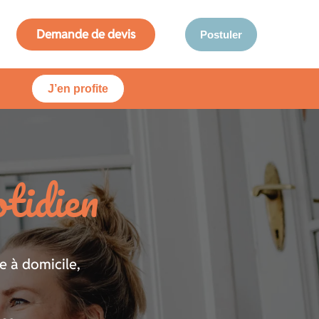
Demande de devis
Postuler
J’en profite
otidien
 à domicile,