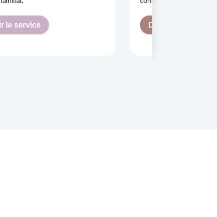
amilial.
confort et sécurité à vos 
r le service
Découvrir le servi