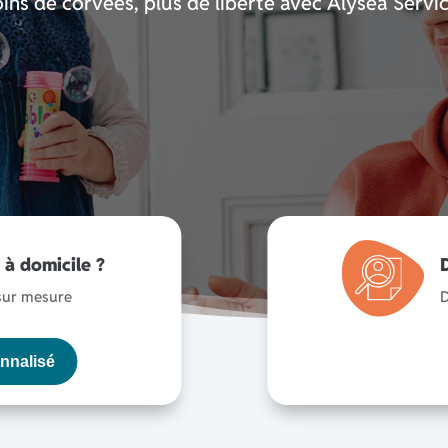
ins de corvées, plus de liberté avec Alysea Servic
à domicile ?
 sur mesure
D
nnalisé