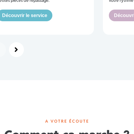
etites pièces de repassage.
votre rythme f
Découvrir le service
Découvri
A VOTRE ÉCOUTE