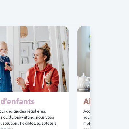
d’enfants
Aide aux sen
our des gardes régulières,
Accompagnement des acti
s ou du babysitting, nous vous
soutien à l’autonomie, aid
 solutions flexibles, adaptées à
mobilité : Alyséa Services