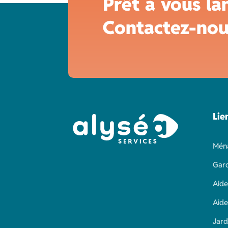
Prêt à vous la
Contactez-nou
Lie
Mén
Gard
Aide
Aide
Jard